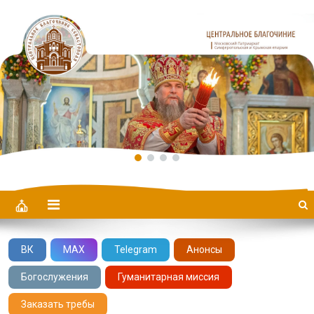
Центральное Благочиние
ВК
MAX
Telegram
Анонсы
Богослужения
Гуманитарная миссия
Заказать требы