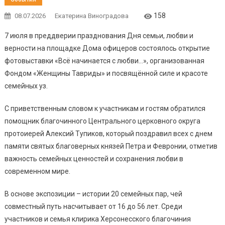
158
08.07.2026
Екатерина Виноградова
7 июля в преддверии празднования Дня семьи, любви и
верности на площадке Дома офицеров состоялось открытие
фотовыставки «Всё начинается с любви…», организованная
Фондом «Женщины Тавриды» и посвящённой силе и красоте
семейных уз.
С приветственным словом к участникам и гостям обратился
помощник благочинного Центрального церковного округа
протоиерей Алексий Тупиков, который поздравил всех с днем
памяти святых благоверных князей Петра и Февронии, отметив
важность семейных ценностей и сохранения любви в
современном мире.
В основе экспозиции – истории 20 семейных пар, чей
совместный путь насчитывает от 16 до 56 лет. Среди
участников и семья клирика Херсонесского благочиния