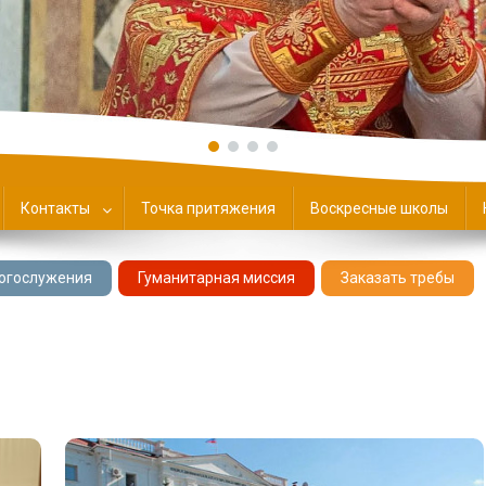
ие
Контакты
Точка притяжения
Воскресные школы
огослужения
Гуманитарная миссия
Заказать требы