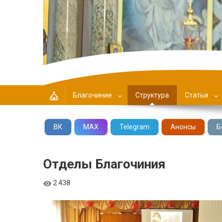
Центральное Благочин
Благочиние
Структура
Статьи
ВК
MAX
Telegram
Анонсы
Б
Отделы Благочиния
2 438