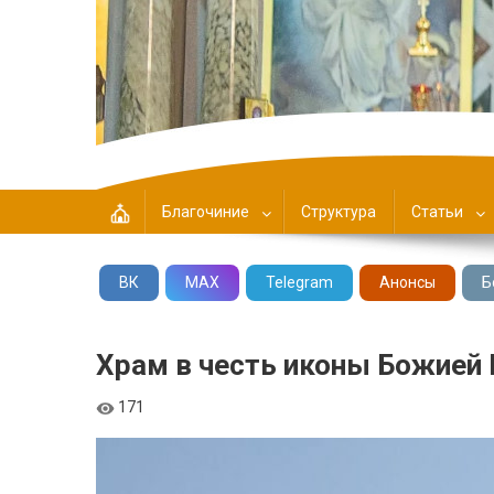
Центральное Благочин
Благочиние
Структура
Статьи
ВК
MAX
Telegram
Анонсы
Б
Храм в честь иконы Божией
171