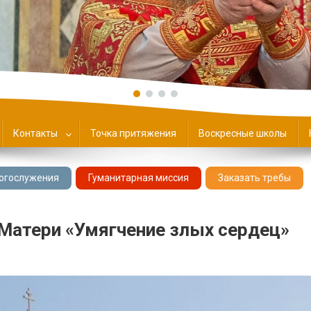
ие
Контакты
Точка притяжения
Воскресные школы
огослужения
Гуманитарная миссия
Заказать требы
 Матери «Умягчение злых сердец»