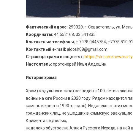
Фактический адрес:
299020, г. Севастополь, ул. Мел
Координаты
; 44.552168, 33.541835
Контактные телефоны
; + 7978 0445784; +7978 810 9
Контактный e-mail
; aldosh08@gmail.com
Страница храма в соцсетях
;
https://vk.com/newmarty
Настоятель:
протоиерей Илья Алдошин
История храма
Храм (модульного типа) возведен к 100-летию оконч
войны на юге России в 2020 году. Рядом находится 
камень и крест в 1990-х годах). Недалеко от этих ме
гражданских лиц, не ушедших в крымскую эвакуацию 
Климента с купелью,
недалеко обустроена Аллея Русского Исхода, на ней 