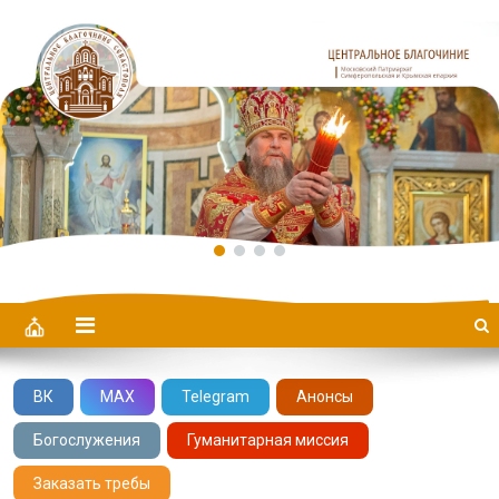
Центральное Благочиние
ВК
MAX
Telegram
Анонсы
Богослужения
Гуманитарная миссия
Заказать требы