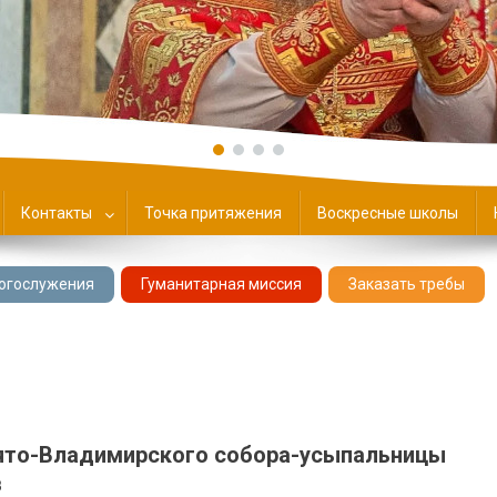
ие
Контакты
Точка притяжения
Воскресные школы
огослужения
Гуманитарная миссия
Заказать требы
ято-Владимирского собора-усыпальницы
в