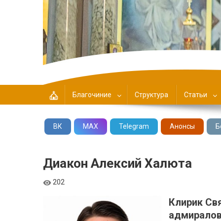
Центральное Благочин
Благочиние
Структура
Статьи
ВК
MAX
Telegram
Анонсы
Б
Диакон Алексий Халюта
202
Клирик Св
адмирало