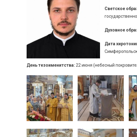
Светское обра
государственно
Духовное обра
Дата хиротони
Симферопольск
Д
ень тезоименитства:
22 июня (небесный покровите