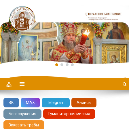
Центральное Благочиние
ВК
MAX
Telegram
Анонсы
Богослужения
Гуманитарная миссия
Заказать требы