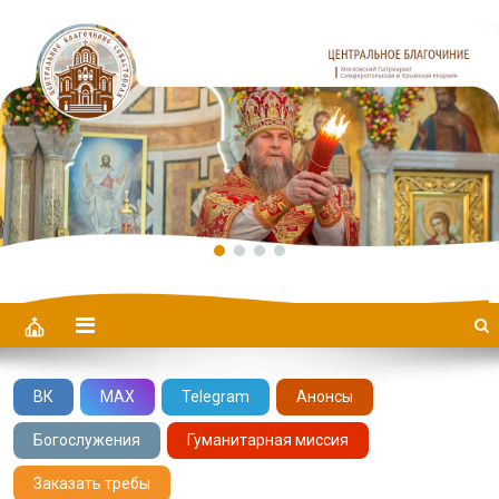
Центральное Благочиние
ВК
MAX
Telegram
Анонсы
Богослужения
Гуманитарная миссия
Заказать требы