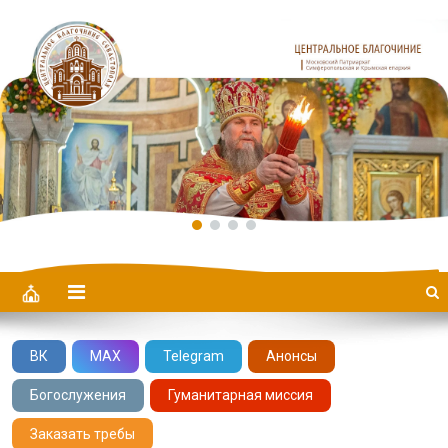
Центральное Благочиние
ВК
MAX
Telegram
Анонсы
Богослужения
Гуманитарная миссия
Заказать требы