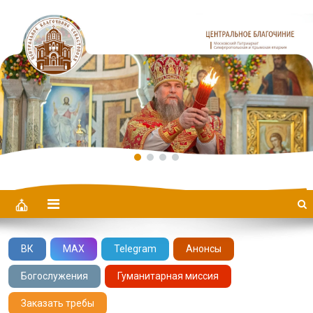
Центральное Благочиние
ВК
MAX
Telegram
Анонсы
Богослужения
Гуманитарная миссия
Заказать требы