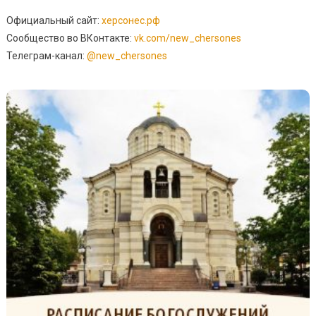
Официальный сайт:
херсонес.рф
Сообщество во ВКонтакте:
vk.com/new_chersones
Телеграм-канал:
@new_chersones