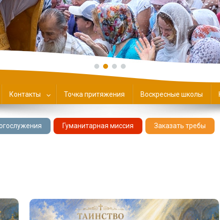
ие
Контакты
Точка притяжения
Воскресные школы
огослужения
Гуманитарная миссия
Заказать требы