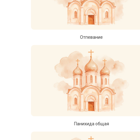
Отпевание
Панихида общая