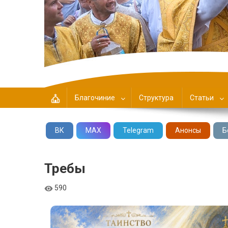
Центральное Благочин
Благочиние
Структура
Статьи
ВК
MAX
Telegram
Анонсы
Б
Требы
590