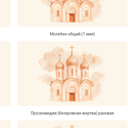
Молебен общий (1 имя)
Проскомидия (бескровная жертва) разовая