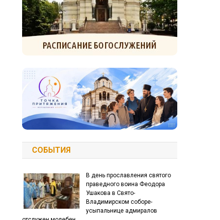
СОБЫТИЯ
В день прославления святого
праведного воина Феодора
Ушакова в Свято-
Владимирском соборе-
усыпальнице адмиралов
отслужен молебен