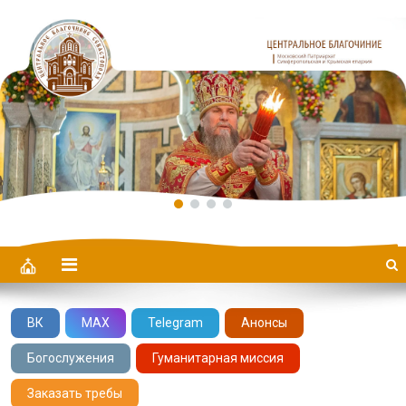
Центральное Благочиние
ВК
MAX
Telegram
Анонсы
Богослужения
Гуманитарная миссия
Заказать требы