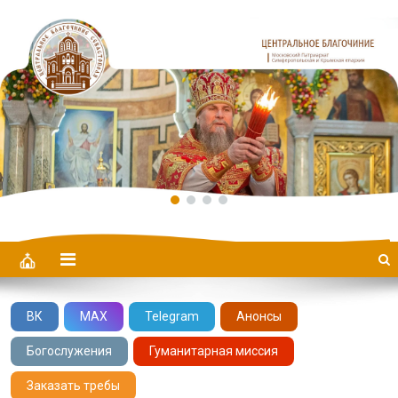
Центральное Благочиние
ВК
MAX
Telegram
Анонсы
Богослужения
Гуманитарная миссия
Заказать требы