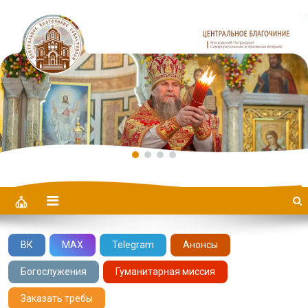
Центральное Благочиние
ВК
MAX
Telegram
Анонсы
Богослужения
Гуманитарная миссия
Заказать требы