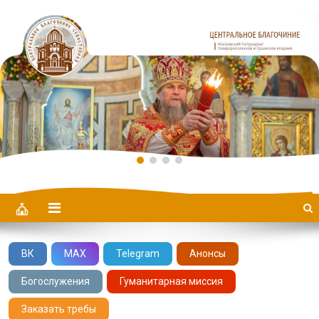
Центральное Благочиние
ВК
MAX
Telegram
Анонсы
Богослужения
Гуманитарная миссия
Заказать требы