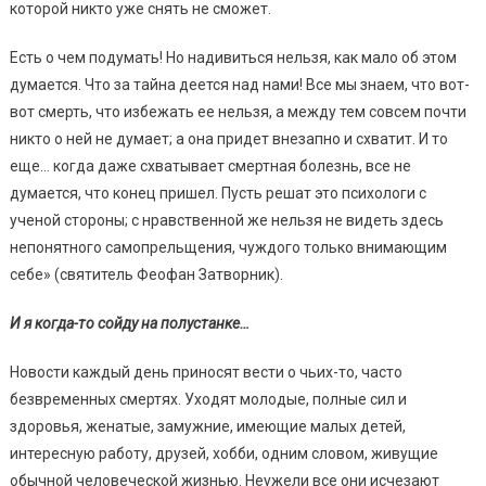
которой никто уже снять не сможет.
Есть о чем подумать! Но надивиться нельзя, как мало об этом
думается. Что за тайна деется над нами! Все мы знаем, что вот-
вот смерть, что избежать ее нельзя, а между тем совсем почти
никто о ней не думает; а она придет внезапно и схватит. И то
еще… когда даже схватывает смертная болезнь, все не
думается, что конец пришел. Пусть решат это психологи с
ученой стороны; с нравственной же нельзя не видеть здесь
непонятного самопрельщения, чуждого только внимающим
себе» (святитель Феофан Затворник).
И я когда-то сойду на полустанке…
Новости каждый день приносят вести о чьих-то, часто
безвременных смертях. Уходят молодые, полные сил и
здоровья, женатые, замужние, имеющие малых детей,
интересную работу, друзей, хобби, одним словом, живущие
обычной человеческой жизнью. Неужели все они исчезают