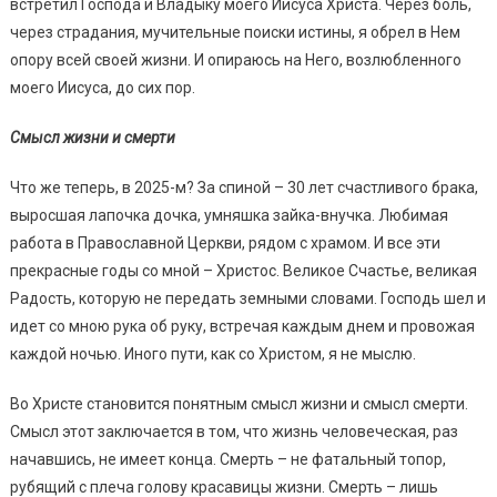
встретил Господа и Владыку моего Иисуса Христа. Через боль,
через страдания, мучительные поиски истины, я обрел в Нем
опору всей своей жизни. И опираюсь на Него, возлюбленного
моего Иисуса, до сих пор.
Смысл жизни и смерти
Что же теперь, в 2025-м? За спиной – 30 лет счастливого брака,
выросшая лапочка дочка, умняшка зайка-внучка. Любимая
работа в Православной Церкви, рядом с храмом. И все эти
прекрасные годы со мной – Христос. Великое Счастье, великая
Радость, которую не передать земными словами. Господь шел и
идет со мною рука об руку, встречая каждым днем и провожая
каждой ночью. Иного пути, как со Христом, я не мыслю.
Во Христе становится понятным смысл жизни и смысл смерти.
Смысл этот заключается в том, что жизнь человеческая, раз
начавшись, не имеет конца. Смерть – не фатальный топор,
рубящий с плеча голову красавицы жизни. Смерть – лишь