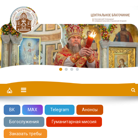
Центральное Благочиние
ВК
MAX
Telegram
Анонсы
Богослужения
Гуманитарная миссия
Заказать требы