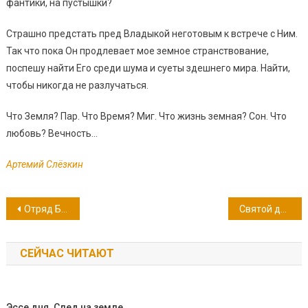
фантики, на пустышки?
Страшно предстать пред Владыкой неготовым к встрече с Ним.
Так что пока Он продлевает мое земное странствование,
поспешу найти Его среди шума и суеты здешнего мира. Найти,
чтобы никогда не разлучаться.
Что Земля? Пар. Что Время? Миг. Что жизнь земная? Сон. Что
любовь? Вечность…
Артемий Слёзкин
Навигация по записям
Отряд БПС «Князь-Владимирцы» потрудился во флотилии
Святой дня. 13 июня – день памяти мученика Е́рмия Команского
СЕЙЧАС ЧИТАЮТ
Эссе дня. След на земле