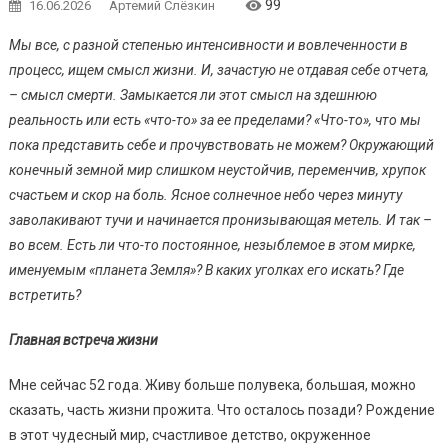
99
16.06.2026
Артемий Слёзкин
Мы все, с разной степенью интенсивности и вовлеченности в
процесс, ищем смысл жизни. И, зачастую не отдавая себе отчета,
– смысл смерти. Замыкается ли этот смысл на здешнюю
реальность или есть «что-то» за ее пределами? «Что-то», что мы
пока представить себе и прочувствовать не можем? Окружающий
конечный земной мир слишком неустойчив, переменчив, хрупок
счастьем и скор на боль. Ясное солнечное небо через минуту
заволакивают тучи и начинается пронизывающая метель. И так –
во всем. Есть ли что-то постоянное, незыблемое в этом мирке,
именуемым «планета Земля»? В каких уголках его искать? Где
встретить?
Главная встреча жизни
Мне сейчас 52 года. Живу больше полувека, большая, можно
сказать, часть жизни прожита. Что осталось позади? Рождение
в этот чудесный мир, счастливое детство, окруженное