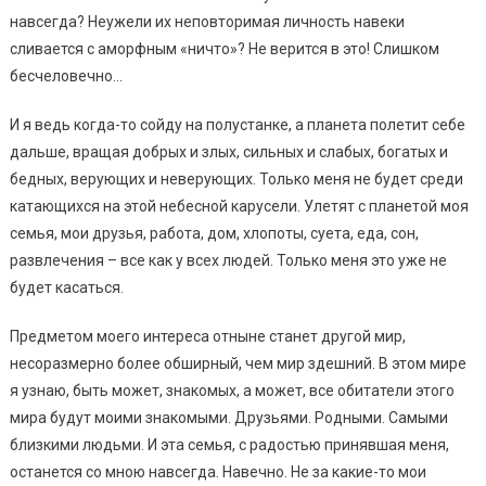
навсегда? Неужели их неповторимая личность навеки
сливается с аморфным «ничто»? Не верится в это! Слишком
бесчеловечно…
И я ведь когда-то сойду на полустанке, а планета полетит себе
дальше, вращая добрых и злых, сильных и слабых, богатых и
бедных, верующих и неверующих. Только меня не будет среди
катающихся на этой небесной карусели. Улетят с планетой моя
семья, мои друзья, работа, дом, хлопоты, суета, еда, сон,
развлечения – все как у всех людей. Только меня это уже не
будет касаться.
Предметом моего интереса отныне станет другой мир,
несоразмерно более обширный, чем мир здешний. В этом мире
я узнаю, быть может, знакомых, а может, все обитатели этого
мира будут моими знакомыми. Друзьями. Родными. Самыми
близкими людьми. И эта семья, с радостью принявшая меня,
останется со мною навсегда. Навечно. Не за какие-то мои