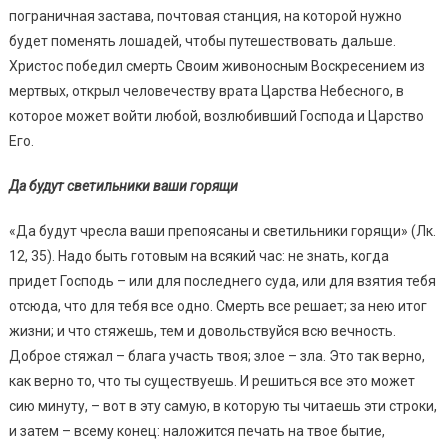
пограничная застава, почтовая станция, на которой нужно
будет поменять лошадей, чтобы путешествовать дальше.
Христос победил смерть Своим живоносным Воскресением из
мертвых, открыл человечеству врата Царства Небесного, в
которое может войти любой, возлюбивший Господа и Царство
Его.
Да будут светильники ваши горящи
«Да будут чресла ваши препоясаны и светильники горящи» (Лк.
12, 35). Надо быть готовым на всякий час: не знать, когда
придет Господь – или для последнего суда, или для взятия тебя
отсюда, что для тебя все одно. Смерть все решает; за нею итог
жизни; и что стяжешь, тем и довольствуйся всю вечность.
Доброе стяжал – блага участь твоя; злое – зла. Это так верно,
как верно то, что ты существуешь. И решиться все это может
сию минуту, – вот в эту самую, в которую ты читаешь эти строки,
и затем – всему конец: наложится печать на твое бытие,