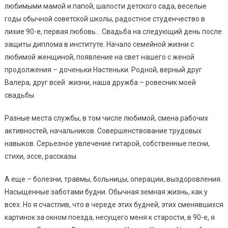
любимыми мамой и папой, шалости детского сада, веселые
годы обычной советской школы, радостное студенчество в
лихие 90-е, первая любовь… Свадьба на следующий день после
защиты диплома в институте. Начало семейной жизни с
любимой женщиной, появление на свет нашего с женой
продолжения – доченьки Настеньки. Родной, верный друг
Валера, друг всей жизни, наша дружба – ровесник моей
свадьбы.
Разные места службы, в том числе любимой, смена рабочих
активностей, начальников. Совершенствование трудовых
навыков. Серьезное увлечение гитарой, собственные песни,
стихи, эссе, рассказы.
А еще – болезни, травмы, больницы, операции, выздоровления.
Насыщенные заботами будни. Обычная земная жизнь, как у
всех. Но я счастлив, что в череде этих будней, этих сменявшихся
картинок за окном поезда, несущего меня к старости, в 90-е, я